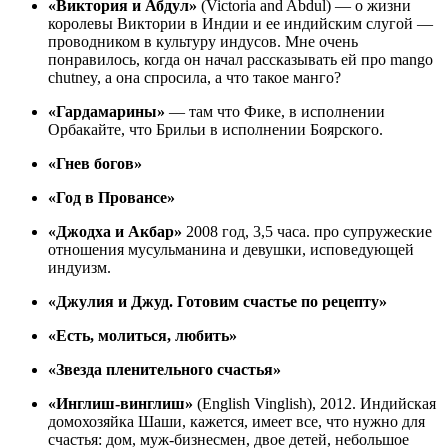
«Виктория и Абдул»
(Victoria and Abdul) — о жизни
королевы Виктории в Индии и ее индийским слугой —
проводником в культуру индусов. Мне очень
понравилось, когда он начал рассказывать ей про mango
chutney, а она спросила, а что такое манго?
«Гардамарины»
— там что Фике, в исполнении
Орбакайте, что Брильи в исполнении Боярского.
«Гнев богов»
«Год в Провансе»
«Джодха и Акбар»
2008 год, 3,5 часа. про супружеские
отношения мусульманина и девушки, исповедующей
индуизм.
«Джулия и Джуд. Готовим счастье по рецепту»
«Есть, молиться, любить»
«Звезда пленительного счастья»
«Инглиш-винглиш»
(English Vinglish), 2012. Индийская
домохозяйка Шаши, кажется, имеет все, что нужно для
счастья: дом, муж-бизнесмен, двое детей, небольшое