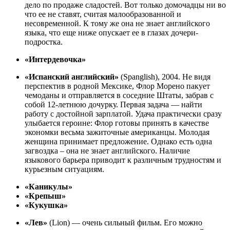
дело по продаже сладостей. Вот только домочадцы ни во
что ее не ставят, считая малообразованной и
несовременной. К тому же она не знает английского
языка, что еще ниже опускает ее в глазах дочери-
подростка.
«Интердевочка»
«Испанский английский»
(Spanglish), 2004. Не видя
перспектив в родной Мексике, Флор Морено пакует
чемоданы и отправляется в соседние Штаты, забрав с
собой 12-летнюю дочурку. Первая задача — найти
работу с достойной зарплатой. Удача практически сразу
улыбается героине: Флор готовы принять в качестве
экономки весьма зажиточные американцы. Молодая
женщина принимает предложение. Однако есть одна
загвоздка – она не знает английского. Наличие
языкового барьера приводит к различным трудностям и
курьезным ситуациям.
«Каникулы»
«Крепыш»
«Кукушка»
«Лев»
(Lion) — очень сильный фильм. Его можно