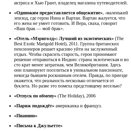
актриса и Хью Грант, владелец магазина путеводителей.
«Одиноким предоставляется общежитие»
, -маленький
эпизод, где герои Нина и Вартан. Вартан жалуется, что
его жена не умеет готовить. И Вера, сваха, говорит
«Ваш брак — мой брак».
«Отель «Мэриголд»: Лучший из экзотических»
(The
Best Exotic Marigold Hotel), 2011. Группа британских
пенсионеров решает красиво уйти на заслуженный
отдых. Чтобы скрасить старость, герои принимают
решение отправиться в Индию: страна экзотическая и во
сто крат менее затратная, чем Великобритания. Здесь
они планируют поселиться в уникальном пансионате,
некогда бывшем роскошным отелем. Правда, по приезде
окажется, что реальность несколько отличается от
буклета. Но разве это помеха предстоящему веселью?
«Отпуск по обмену»
(The Holiday), 2006
«Париж подождёт»
американка и француз.
«Пианино»
«Письма к Джульетте»