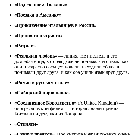
«Под солнцем Тосканы»
«Поездка в Америку»
«Приключение итальянцев в России»
«Пряности и страсти»
«Разрыв»
«Реальная любовь»
— линия, где писатель и его
домработница, которая даже не понимала его язык. как
они прекрасно сосуществовали, находили общее и
понимали друг друга. и как оба учили язык друг друга.
«Роман в русском стиле»
«Сибирский цирюльник»
«Соединенное Королевство»
(A United Kingdom) —
биографический фильм — история любви принца
Ботсваны и девушки из Лондона.
«Стиляги»
«Сундук предков».
Про киргиза и француженку, очень