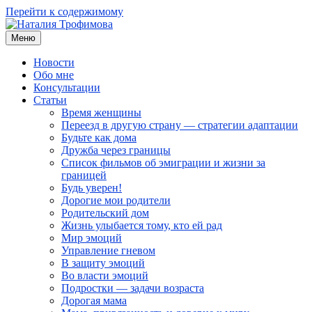
Перейти к содержимому
Меню
Наталия Трофимова
Психолог онлайн
Новости
Обо мне
Консультации
Статьи
Время женщины
Переезд в другую страну — стратегии адаптации
Будьте как дома
Дружба через границы
Список фильмов об эмиграции и жизни за
границей
Будь уверен!
Дорогие мои родители
Родительский дом
Жизнь улыбается тому, кто ей рад
Мир эмоций
Управление гневом
В защиту эмоций
Во власти эмоций
Подростки — задачи возраста
Дорогая мама