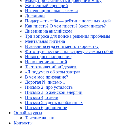
Мама, привязанность и доверие к миру
Жизненный сценарий
Интернациональные семьи
Дневники
Поддержать себя — рейтинг полезных идей
Как писать? О чем писать? Зачем писать?
Дневник на английском
Три вопроса для поиска решения проблемы
Ментальная гигиена
В жизни всегда есть место творчеству
Фото-путешествия: на встречу с самим собой
Новогоднее настроение
Исполнение желаний
Тест отношений «Одеяло»
«Я подумаю об этом завтра»
В чем мое призвание?
Дорогая N, письмо 1
Письмо 2, про усталость
Письмо 3, о женской энергии
Письмо 4, о лени
Письмо 5 в день влюбленных
Письмо 6, ироничное
Онлайн-курсы
Течение жизни
Контакты