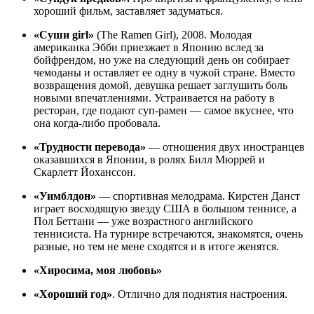
хороший фильм, заставляет задуматься.
«Суши girl»
(The Ramen Girl), 2008. Молодая
американка Эбби приезжает в Японию вслед за
бойфрендом, но уже на следующий день он собирает
чемоданы и оставляет ее одну в чужой стране. Вместо
возвращения домой, девушка решает заглушить боль
новыми впечатлениями. Устраивается на работу в
ресторан, где подают суп-рамен — самое вкуснее, что
она когда-либо пробовала.
«Трудности перевода»
— отношения двух иностранцев
оказавшихся в Японии, в ролях Билл Мюррей и
Скарлетт Йоханссон.
«Уимблдон»
— спортивная мелодрама. Кирстен Данст
играет восходящую звезду США в большом теннисе, а
Пол Беттани — уже возрастного английского
теннисиста. На турнире встречаются, знакомятся, очень
разные, но тем не мене сходятся и в итоге женятся.
«Хиросима, моя любовь»
«Хороший год»
. Отлично для поднятия настроения.