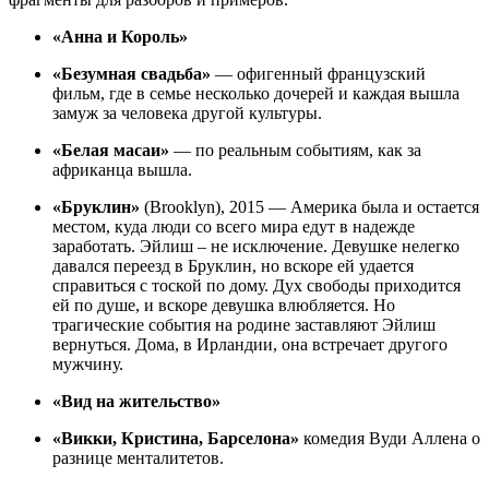
«Анна и Король»
«Безумная свадьба»
— офигенный французский
фильм, где в семье несколько дочерей и каждая вышла
замуж за человека другой культуры.
«Белая масаи»
— по реальным событиям, как за
африканца вышла.
«Бруклин»
(Brooklyn), 2015 — Америка была и остается
местом, куда люди со всего мира едут в надежде
заработать. Эйлиш – не исключение. Девушке нелегко
давался переезд в Бруклин, но вскоре ей удается
справиться с тоской по дому. Дух свободы приходится
ей по душе, и вскоре девушка влюбляется. Но
трагические события на родине заставляют Эйлиш
вернуться. Дома, в Ирландии, она встречает другого
мужчину.
«Вид на жительство»
«Викки, Кристина, Барселона»
комедия Вуди Аллена о
разнице менталитетов.