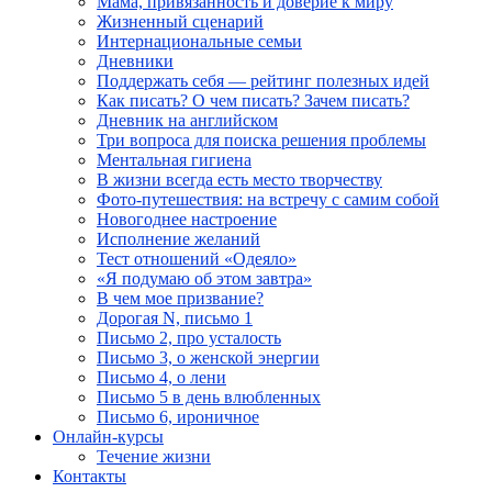
Мама, привязанность и доверие к миру
Жизненный сценарий
Интернациональные семьи
Дневники
Поддержать себя — рейтинг полезных идей
Как писать? О чем писать? Зачем писать?
Дневник на английском
Три вопроса для поиска решения проблемы
Ментальная гигиена
В жизни всегда есть место творчеству
Фото-путешествия: на встречу с самим собой
Новогоднее настроение
Исполнение желаний
Тест отношений «Одеяло»
«Я подумаю об этом завтра»
В чем мое призвание?
Дорогая N, письмо 1
Письмо 2, про усталость
Письмо 3, о женской энергии
Письмо 4, о лени
Письмо 5 в день влюбленных
Письмо 6, ироничное
Онлайн-курсы
Течение жизни
Контакты