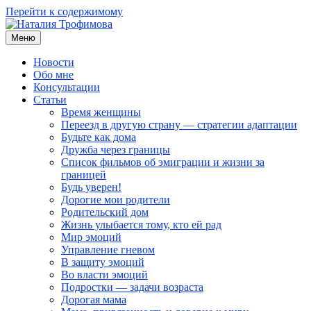
Перейти к содержимому
Меню
Наталия Трофимова
Психолог онлайн
Новости
Обо мне
Консультации
Статьи
Время женщины
Переезд в другую страну — стратегии адаптации
Будьте как дома
Дружба через границы
Список фильмов об эмиграции и жизни за
границей
Будь уверен!
Дорогие мои родители
Родительский дом
Жизнь улыбается тому, кто ей рад
Мир эмоций
Управление гневом
В защиту эмоций
Во власти эмоций
Подростки — задачи возраста
Дорогая мама