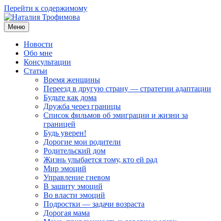
Перейти к содержимому
Меню
Наталия Трофимова
Психолог онлайн
Новости
Обо мне
Консультации
Статьи
Время женщины
Переезд в другую страну — стратегии адаптации
Будьте как дома
Дружба через границы
Список фильмов об эмиграции и жизни за
границей
Будь уверен!
Дорогие мои родители
Родительский дом
Жизнь улыбается тому, кто ей рад
Мир эмоций
Управление гневом
В защиту эмоций
Во власти эмоций
Подростки — задачи возраста
Дорогая мама