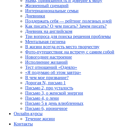
Мама, привязанность и доверие к миру
Жизненный сценарий
Интернациональные семьи
Дневники
Поддержать себя — рейтинг полезных идей
Как писать? О чем писать? Зачем писать?
Дневник на английском
Три вопроса для поиска решения проблемы
Ментальная гигиена
В жизни всегда есть место творчеству
Фото-путешествия: на встречу с самим собой
Новогоднее настроение
Исполнение желаний
Тест отношений «Одеяло»
«Я подумаю об этом завтра»
В чем мое призвание?
Дорогая N, письмо 1
Письмо 2, про усталость
Письмо 3, о женской энергии
Письмо 4, о лени
Письмо 5 в день влюбленных
Письмо 6, ироничное
Онлайн-курсы
Течение жизни
Контакты