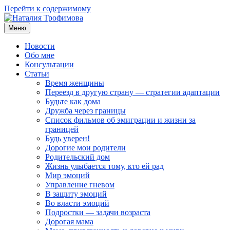
Перейти к содержимому
Меню
Наталия Трофимова
Психолог онлайн
Новости
Обо мне
Консультации
Статьи
Время женщины
Переезд в другую страну — стратегии адаптации
Будьте как дома
Дружба через границы
Список фильмов об эмиграции и жизни за
границей
Будь уверен!
Дорогие мои родители
Родительский дом
Жизнь улыбается тому, кто ей рад
Мир эмоций
Управление гневом
В защиту эмоций
Во власти эмоций
Подростки — задачи возраста
Дорогая мама