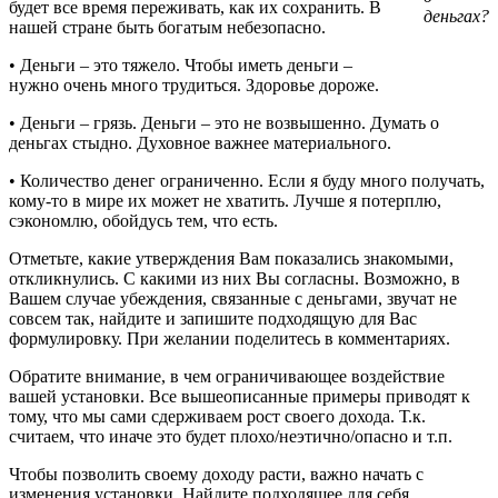
будет все время переживать, как их сохранить. В
деньгах?
нашей стране быть богатым небезопасно.
• Деньги – это тяжело. Чтобы иметь деньги –
нужно очень много трудиться. Здоровье дороже.
• Деньги – грязь. Деньги – это не возвышенно. Думать о
деньгах стыдно. Духовное важнее материального.
• Количество денег ограниченно. Если я буду много получать,
кому-то в мире их может не хватить. Лучше я потерплю,
сэкономлю, обойдусь тем, что есть.
Отметьте, какие утверждения Вам показались знакомыми,
откликнулись. С какими из них Вы согласны. Возможно, в
Вашем случае убеждения, связанные с деньгами, звучат не
совсем так, найдите и запишите подходящую для Вас
формулировку. При желании поделитесь в комментариях.
Обратите внимание, в чем ограничивающее воздействие
вашей установки. Все вышеописанные примеры приводят к
тому, что мы сами сдерживаем рост своего дохода. Т.к.
считаем, что иначе это будет плохо/неэтично/опасно и т.п.
Чтобы позволить своему доходу расти, важно начать с
изменения установки. Найдите подходящее для себя