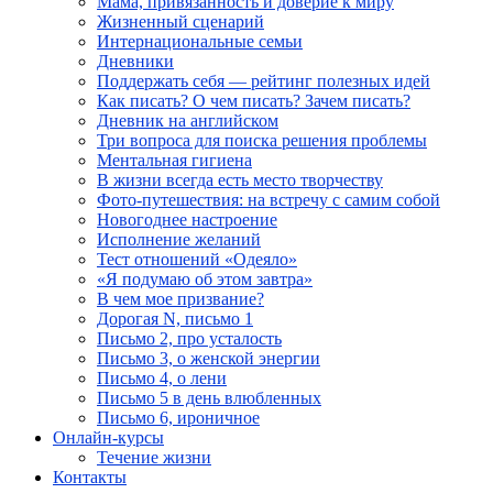
Мама, привязанность и доверие к миру
Жизненный сценарий
Интернациональные семьи
Дневники
Поддержать себя — рейтинг полезных идей
Как писать? О чем писать? Зачем писать?
Дневник на английском
Три вопроса для поиска решения проблемы
Ментальная гигиена
В жизни всегда есть место творчеству
Фото-путешествия: на встречу с самим собой
Новогоднее настроение
Исполнение желаний
Тест отношений «Одеяло»
«Я подумаю об этом завтра»
В чем мое призвание?
Дорогая N, письмо 1
Письмо 2, про усталость
Письмо 3, о женской энергии
Письмо 4, о лени
Письмо 5 в день влюбленных
Письмо 6, ироничное
Онлайн-курсы
Течение жизни
Контакты