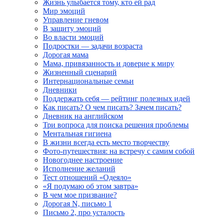
Жизнь улыбается тому, кто ей рад
Мир эмоций
Управление гневом
В защиту эмоций
Во власти эмоций
Подростки — задачи возраста
Дорогая мама
Мама, привязанность и доверие к миру
Жизненный сценарий
Интернациональные семьи
Дневники
Поддержать себя — рейтинг полезных идей
Как писать? О чем писать? Зачем писать?
Дневник на английском
Три вопроса для поиска решения проблемы
Ментальная гигиена
В жизни всегда есть место творчеству
Фото-путешествия: на встречу с самим собой
Новогоднее настроение
Исполнение желаний
Тест отношений «Одеяло»
«Я подумаю об этом завтра»
В чем мое призвание?
Дорогая N, письмо 1
Письмо 2, про усталость