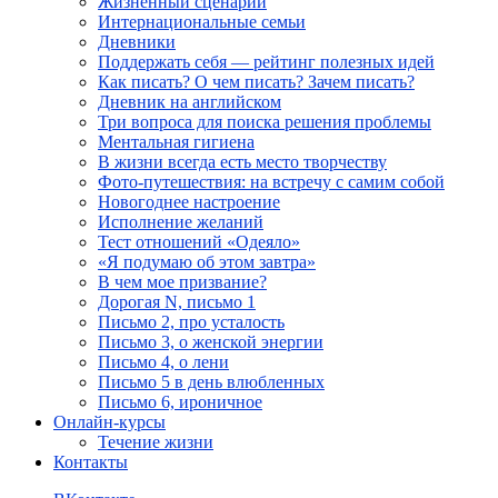
Жизненный сценарий
Интернациональные семьи
Дневники
Поддержать себя — рейтинг полезных идей
Как писать? О чем писать? Зачем писать?
Дневник на английском
Три вопроса для поиска решения проблемы
Ментальная гигиена
В жизни всегда есть место творчеству
Фото-путешествия: на встречу с самим собой
Новогоднее настроение
Исполнение желаний
Тест отношений «Одеяло»
«Я подумаю об этом завтра»
В чем мое призвание?
Дорогая N, письмо 1
Письмо 2, про усталость
Письмо 3, о женской энергии
Письмо 4, о лени
Письмо 5 в день влюбленных
Письмо 6, ироничное
Онлайн-курсы
Течение жизни
Контакты