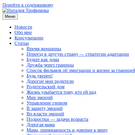
Перейти к содержимому
Меню
Наталия Трофимова
Психолог онлайн
Новости
Обо мне
Консультации
Статьи
Время женщины
Переезд в другую страну — стратегии адаптации
Будьте как дома
Дружба через границы
Список фильмов об эмиграции и жизни за границе
Будь уверен!
Дорогие мои родители
Родительский дом
Жизнь улыбается тому, кто ей рад
Мир эмоций
Управление гневом
В защиту эмоций
Во власти эмоций
Подростки — задачи возраста
Дорогая мама
Мама, привязанность и доверие к миру