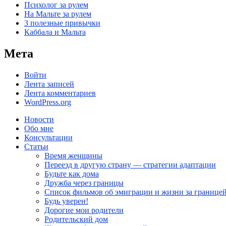
Психолог за рулем
На Мальте за рулем
3 полезные привычки
Каббала и Мальта
Мета
Войти
Лента записей
Лента комментариев
WordPress.org
Новости
Обо мне
Консультации
Статьи
Время женщины
Переезд в другую страну — стратегии адаптации
Будьте как дома
Дружба через границы
Список фильмов об эмиграции и жизни за границе
Будь уверен!
Дорогие мои родители
Родительский дом