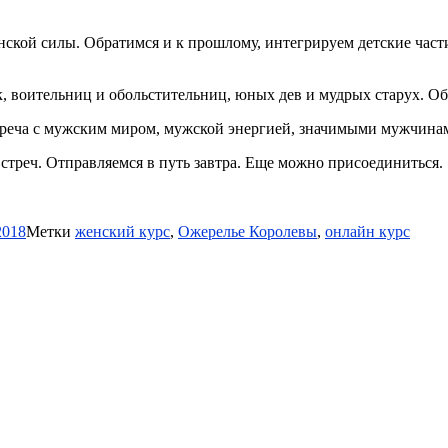
енской силы. Обратимся и к прошлому, интегрируем детские час
к, воительниц и обольстительниц, юных дев и мудрых старух. Об
встреча с мужским миром, мужской энергией, значимыми мужчина
стреч. Отправляемся в путь завтра. Еще можно присоединиться.
2018
Метки
женский курс
,
Ожерелье Королевы
,
онлайн курс