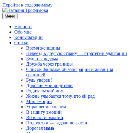
Перейти к содержимому
Меню
Наталия Трофимова
Психолог онлайн
Новости
Обо мне
Консультации
Статьи
Время женщины
Переезд в другую страну — стратегии адаптации
Будьте как дома
Дружба через границы
Список фильмов об эмиграции и жизни за
границей
Будь уверен!
Дорогие мои родители
Родительский дом
Жизнь улыбается тому, кто ей рад
Мир эмоций
Управление гневом
В защиту эмоций
Во власти эмоций
Подростки — задачи возраста
Дорогая мама