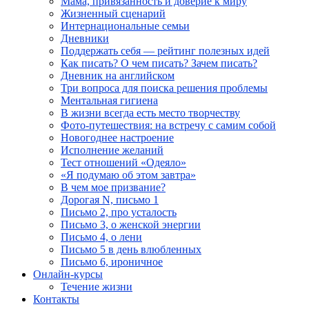
Мама, привязанность и доверие к миру
Жизненный сценарий
Интернациональные семьи
Дневники
Поддержать себя — рейтинг полезных идей
Как писать? О чем писать? Зачем писать?
Дневник на английском
Три вопроса для поиска решения проблемы
Ментальная гигиена
В жизни всегда есть место творчеству
Фото-путешествия: на встречу с самим собой
Новогоднее настроение
Исполнение желаний
Тест отношений «Одеяло»
«Я подумаю об этом завтра»
В чем мое призвание?
Дорогая N, письмо 1
Письмо 2, про усталость
Письмо 3, о женской энергии
Письмо 4, о лени
Письмо 5 в день влюбленных
Письмо 6, ироничное
Онлайн-курсы
Течение жизни
Контакты