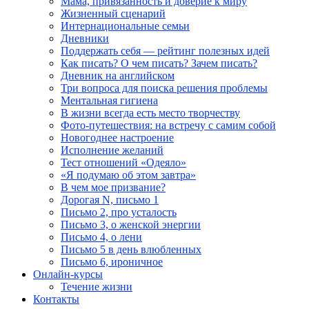
Мама, привязанность и доверие к миру
Жизненный сценарий
Интернациональные семьи
Дневники
Поддержать себя — рейтинг полезных идей
Как писать? О чем писать? Зачем писать?
Дневник на английском
Три вопроса для поиска решения проблемы
Ментальная гигиена
В жизни всегда есть место творчеству
Фото-путешествия: на встречу с самим собой
Новогоднее настроение
Исполнение желаний
Тест отношений «Одеяло»
«Я подумаю об этом завтра»
В чем мое призвание?
Дорогая N, письмо 1
Письмо 2, про усталость
Письмо 3, о женской энергии
Письмо 4, о лени
Письмо 5 в день влюбленных
Письмо 6, ироничное
Онлайн-курсы
Течение жизни
Контакты