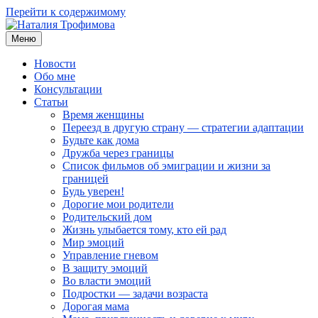
Перейти к содержимому
Меню
Наталия Трофимова
Психолог онлайн
Новости
Обо мне
Консультации
Статьи
Время женщины
Переезд в другую страну — стратегии адаптации
Будьте как дома
Дружба через границы
Список фильмов об эмиграции и жизни за
границей
Будь уверен!
Дорогие мои родители
Родительский дом
Жизнь улыбается тому, кто ей рад
Мир эмоций
Управление гневом
В защиту эмоций
Во власти эмоций
Подростки — задачи возраста
Дорогая мама