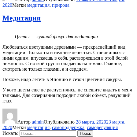
2020
Метки
медитация
,
природа
Медитация
Цветы — лучший фокус для медитации
Любоваться цветущими деревьями — прекраснейший вид
медитации. Только ты и нежные лепестки. Становишься с
ними одним, впускаешь в себя, растворяешься в этой белой
нежности. С ноткой грусти опадаешь на землю. Главное,
смотреть не только глазами, а и сердцем.
Похоже, надо лететь в Японию в сезон цветения сакуры.
У кого цветы еще не распустились, не спешите кидать в меня
тапками. Для созерцания подходит любой объект, радующий
глаз.
Автор
admin
Опубликовано
28 марта, 2020
23 марта,
2020
Метки
медитация
,
самоподдержка
,
саморегуляция
Искать:
Поиск