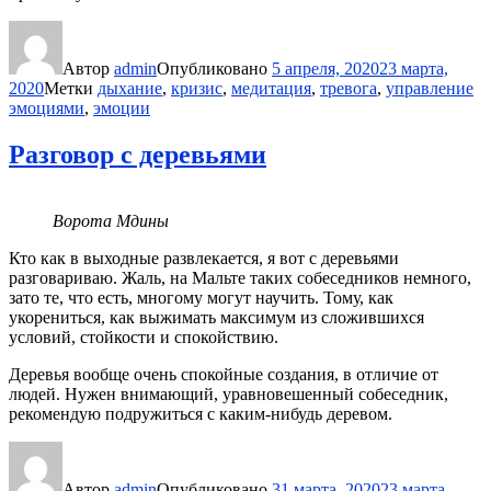
Автор
admin
Опубликовано
5 апреля, 2020
23 марта,
2020
Метки
дыхание
,
кризис
,
медитация
,
тревога
,
управление
эмоциями
,
эмоции
Разговор с деревьями
Ворота Мдины
Кто как в выходные развлекается, я вот с деревьями
разговариваю. Жаль, на Мальте таких собеседников немного,
зато те, что есть, многому могут научить. Тому, как
укорениться, как выжимать максимум из сложившихся
условий, стойкости и спокойствию.
Деревья вообще очень спокойные создания, в отличие от
людей. Нужен внимающий, уравновешенный собеседник,
рекомендую подружиться с каким-нибудь деревом.
Автор
admin
Опубликовано
31 марта, 2020
23 марта,