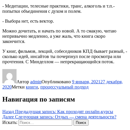
‐ Медитации, телесные практики, транс, алкоголь и т.п.-
попытки объединения с духом и полем.
‐ Выбора нет, есть вектор.
Можно дочитать, и начать по новой. А то смакую, читаю
непривычно медленно, а уже жаль, что книга скоро
закончится.
У книг, фильмов, лекций, собеседников КПД бывает разный, ‐
сколько идей, инсайтов ты почерпнул после просмотра или
прочтения. С Минделлом — непрекращающийся поток.
Автор
admin
Опубликовано
9 января, 2021
27 декабря,
2020
Метки
книги
,
процессуальный подход
Навигация по записям
Назад
Предыдущая запись:
Как проходят онлайн-курсы
Далее
Следующая запись:
Отдых — смена деятельности?
Искать:
Поиск