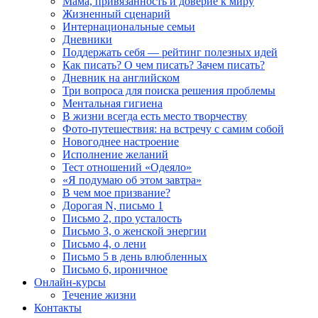
Мама, привязанность и доверие к миру
Жизненный сценарий
Интернациональные семьи
Дневники
Поддержать себя — рейтинг полезных идей
Как писать? О чем писать? Зачем писать?
Дневник на английском
Три вопроса для поиска решения проблемы
Ментальная гигиена
В жизни всегда есть место творчеству
Фото-путешествия: на встречу с самим собой
Новогоднее настроение
Исполнение желаний
Тест отношений «Одеяло»
«Я подумаю об этом завтра»
В чем мое призвание?
Дорогая N, письмо 1
Письмо 2, про усталость
Письмо 3, о женской энергии
Письмо 4, о лени
Письмо 5 в день влюбленных
Письмо 6, ироничное
Онлайн-курсы
Течение жизни
Контакты