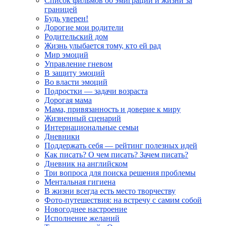
Список фильмов об эмиграции и жизни за
границей
Будь уверен!
Дорогие мои родители
Родительский дом
Жизнь улыбается тому, кто ей рад
Мир эмоций
Управление гневом
В защиту эмоций
Во власти эмоций
Подростки — задачи возраста
Дорогая мама
Мама, привязанность и доверие к миру
Жизненный сценарий
Интернациональные семьи
Дневники
Поддержать себя — рейтинг полезных идей
Как писать? О чем писать? Зачем писать?
Дневник на английском
Три вопроса для поиска решения проблемы
Ментальная гигиена
В жизни всегда есть место творчеству
Фото-путешествия: на встречу с самим собой
Новогоднее настроение
Исполнение желаний