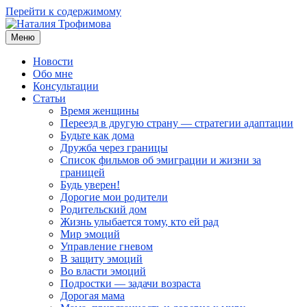
Перейти к содержимому
Меню
Наталия Трофимова
Психолог онлайн
Новости
Обо мне
Консультации
Статьи
Время женщины
Переезд в другую страну — стратегии адаптации
Будьте как дома
Дружба через границы
Список фильмов об эмиграции и жизни за
границей
Будь уверен!
Дорогие мои родители
Родительский дом
Жизнь улыбается тому, кто ей рад
Мир эмоций
Управление гневом
В защиту эмоций
Во власти эмоций
Подростки — задачи возраста
Дорогая мама